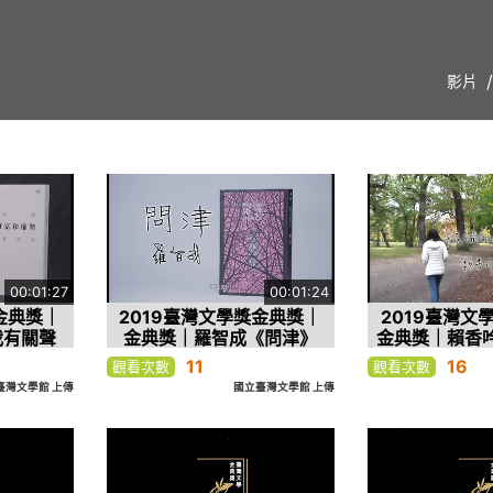
影片
00:01:27
00:01:24
金典獎｜
2019臺灣文學獎金典獎｜
2019臺灣文
我有關聲
金典獎｜羅智成《問津》
金典獎｜賴香
的簡單思
的戀愛─日治
11
16
觀看次數
觀看次數
風景
臺灣文學館 上傳
國立臺灣文學館 上傳