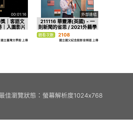
00:01:16
外部連結
學獎｜客語文
211116 華靈澤(英國) - 一
詩｜入圍影片
則新聞的省思 / 2021外籍學
生華語文演講比賽 第四名
2108
觀看次數
國立臺灣文學館 上傳
國立國父紀念館影音頻道 上傳
0 最佳瀏覽狀態：螢幕解析度1024x768