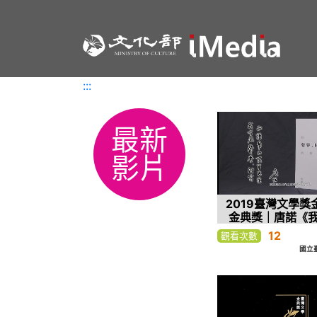
:::
:::
最新
影片
2019臺灣文學獎
金典獎｜唐諾《
譽、財富和權勢
12
觀看次數
索》
國立