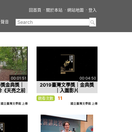
回首頁
關於本站
網站地圖
登入
聲音
00:01:51
00:04:50
學獎金典獎｜
2019臺灣文學獎｜金典獎
吟《天亮之前
｜入圍影片
時代台灣小說
11
觀看次數
》
國立臺灣文學館 上傳
國立臺灣文學館 上傳