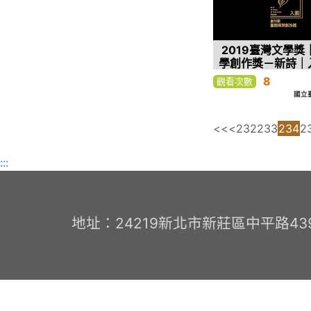
2019臺灣文學獎
學創作獎－新詩｜
8
觀看次數
國立
<<
<
232
233
234
2
:::
地址：24219新北市新莊區中平路439號