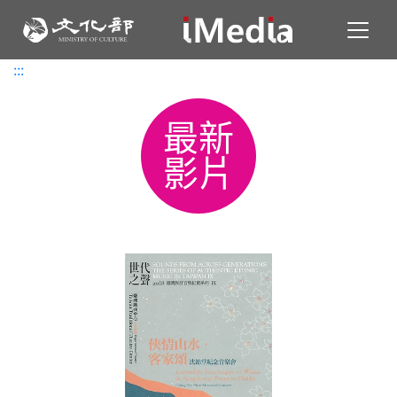
Toggl
:::
:::
最新
影片