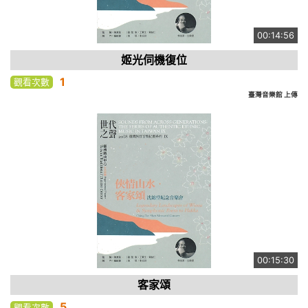
00:14:56
姬光伺機復位
1
觀看次數
臺灣音樂館 上傳
00:15:30
客家頌
5
觀看次數