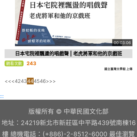
00:03:06
日本宅院裡飄盪的唱戲聲 | 老虎將軍和他的京戲班
243
觀看次數
國立臺灣文學館 上傳
<<
<
42
43
44
45
46
>
>>
:::
版權所有 © 中華民國文化部
地址：24219新北市新莊區中平路439號南棟16
樓 總機電話：(+886)-2-8512-6000 最佳瀏覽