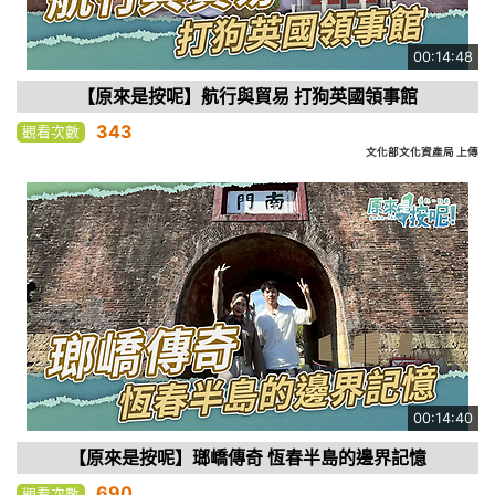
00:14:48
【原來是按呢】航行與貿易 打狗英國領事館
343
觀看次數
文化部文化資產局 上傳
00:14:40
【原來是按呢】瑯嶠傳奇 恆春半島的邊界記憶
690
觀看次數