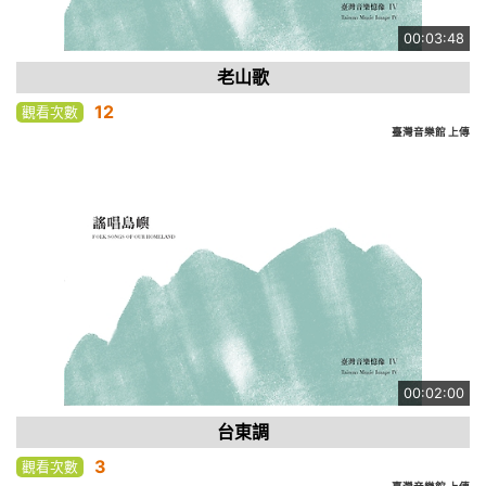
00:03:48
老山歌
12
觀看次數
臺灣音樂館 上傳
00:02:00
台東調
3
觀看次數