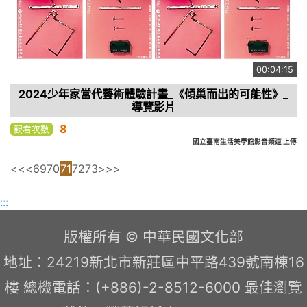
00:04:15
2024少年家當代藝術體驗計畫_《傾巢而出的可能性》_
導覽影片
8
觀看次數
國立臺南生活美學館影音頻道 上傳
<<
<
69
70
71
72
73
>
>>
:::
版權所有 © 中華民國文化部
地址：24219新北市新莊區中平路439號南棟16
樓 總機電話：(+886)-2-8512-6000 最佳瀏覽