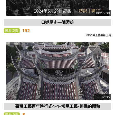
00:15:08
口述歷史—陳澄雄
192
觀看次數
NTSO線上音樂廳 上傳
00:02:35
臺灣工藝百年進行式4-1-常民工藝-無聲的鬧熱
8
觀看次數