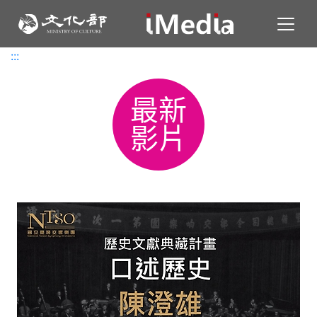
Toggl
:::
:::
最新
影片