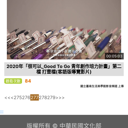
00:05:03
2020年「很可以_Good To Go 青年創作培力計畫」第二
檔 打壹檔(客語版導覽影片)
84
觀看次數
國立臺南生活美學館影音頻道 上傳
<<
<
275
276
277
278
279
>
>>
:::
版權所有 © 中華民國文化部