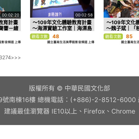
00:02:20
00:02:58
教育計畫
～109年文化體驗教育計畫
～109年文化
聲響－繪
～海漂實驗工作室｜海漂島
～魏子斌｜「
體驗計畫
嶼藝術體驗計畫
夢」－以繪本
48
85
觀看次數
觀看次數
多元文
影音頻道 上傳
國立臺南生活美學館影音頻道 上傳
國立臺南生活
3
274
>
>>
版權所有 © 中華民國文化部
南棟16樓 總機電話：(+886)-2-8512-600
建議最佳瀏覽器 IE10以上、Firefox、Chrome