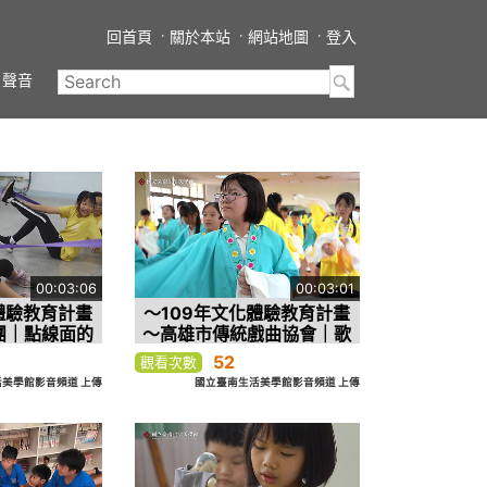
回首頁
關於本站
網站地圖
登入
聲音
00:03:06
00:03:01
體驗教育計畫
～109年文化體驗教育計畫
團｜點線面的
～高雄市傳統戲曲協會｜歌
戲
仔戲之美
52
觀看次數
美學館影音頻道 上傳
國立臺南生活美學館影音頻道 上傳