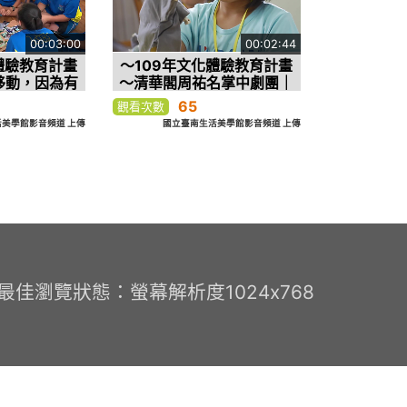
00:03:00
00:02:44
體驗教育計畫
～109年文化體驗教育計畫
移動，因為有
～清華閣周祐名掌中劇團｜
《抵岸》探討
布袋戲的氣口
65
觀看次數
化議題
美學館影音頻道 上傳
國立臺南生活美學館影音頻道 上傳
0 最佳瀏覽狀態：螢幕解析度1024x768