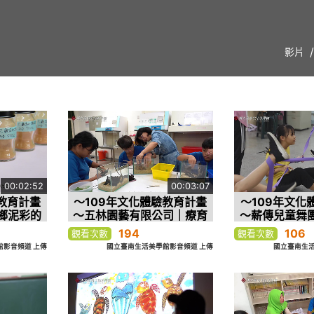
影片
00:02:52
00:03:07
教育計畫
～109年文化體驗教育計畫
～109年文化
鄉泥彩的
～五林園藝有限公司｜療育
～薪傳兒童舞
景觀美學教育計畫
遊
194
106
觀看次數
觀看次數
影音頻道 上傳
國立臺南生活美學館影音頻道 上傳
國立臺南生活