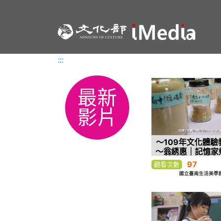
:::
:::
最新
影片
～109年文化體驗
～翁綉惠｜記憶家
行囊
97
觀看次數
國立臺南生活美學館