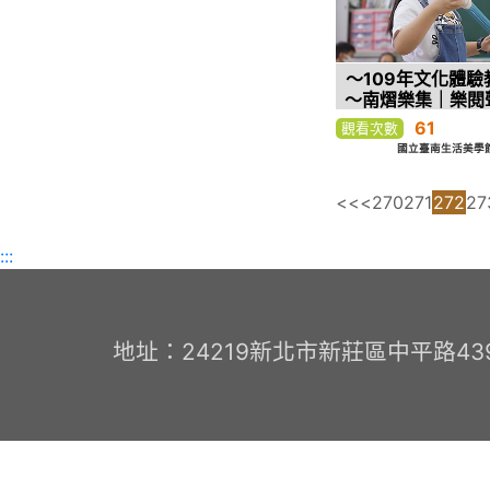
～109年文化體驗
～南熠樂集｜樂閱
本音樂劇場創作
61
觀看次數
國立臺南生活美學館
<<
<
270
271
272
27
:::
地址：24219新北市新莊區中平路439號