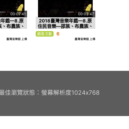
00:07:41
00:03:47
樂年鑑—8.原
2018臺灣音樂年鑑—8.原
族、布農族、
住民音樂—邵族、布農族、
克族—2.邵
噶瑪蘭族、賽德克族—1.布
6
觀看次數
態演出、鞦韆
農族 臺東初來部落打耳祭、
臺灣音樂館 上傳
臺灣音樂館 上傳
ushin、
收穫祭
un祭儀性杵音
0 最佳瀏覽狀態：螢幕解析度1024x768