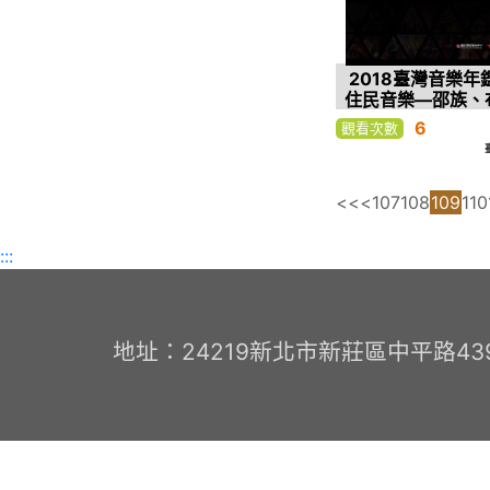
2018臺灣音樂年
住民音樂—邵族、
噶瑪蘭族、賽德克族
6
觀看次數
德克族 賽德克巴
團常態練
<<
<
107
108
109
110
:::
地址：24219新北市新莊區中平路439號