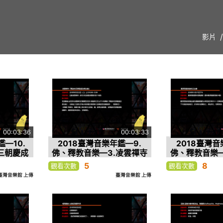
影片
00:03:36
00:03:33
鑑—10.
2018臺灣音樂年鑑—9.
2018臺灣音
三朝慶成
佛、釋教音樂—3.凌雲禪寺
佛、釋教音樂—
大典
「釋迦牟尼佛聖誕浴佛法
瑜伽焰口法
5
8
觀看次數
觀看次數
會」
臺灣音樂館 上傳
臺灣音樂館 上傳