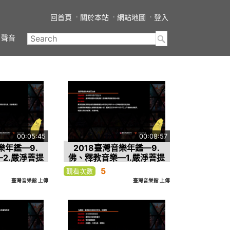
回首頁
關於本站
網站地圖
登入
聲音
00:05:45
00:08:57
樂年鑑—9.
2018臺灣音樂年鑑—9.
2.嚴淨菩提
佛、釋教音樂—1.嚴淨菩提
會—焰口
供佛齋天法會—齋天
5
觀看次數
臺灣音樂館 上傳
臺灣音樂館 上傳