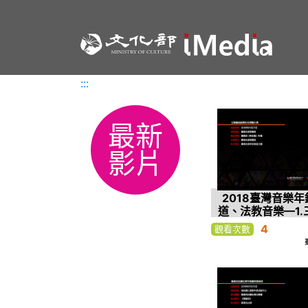
:::
:::
最新
影片
2018臺灣音樂年
道、法教音樂—1.
謝恩祈安清醮
4
觀看次數