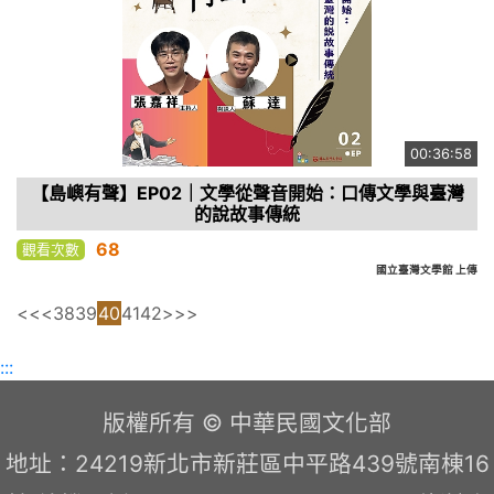
00:36:58
【島嶼有聲】EP02｜文學從聲音開始：口傳文學與臺灣
的說故事傳統
68
觀看次數
國立臺灣文學館 上傳
<<
<
38
39
40
41
42
>
>>
:::
版權所有 © 中華民國文化部
地址：24219新北市新莊區中平路439號南棟16