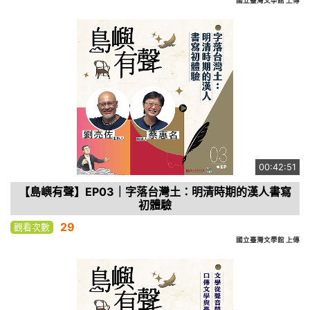
國立臺灣文學館 上傳
00:42:51
【島嶼有聲】EP03｜字落台灣土：明清時期的漢人書寫
初體驗
29
觀看次數
國立臺灣文學館 上傳