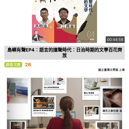
00:44:58
島嶼有聲EP4：語言的撞聲時代：日治時期的文學百花齊
放
28
觀看次數
國立臺灣文學館 上傳