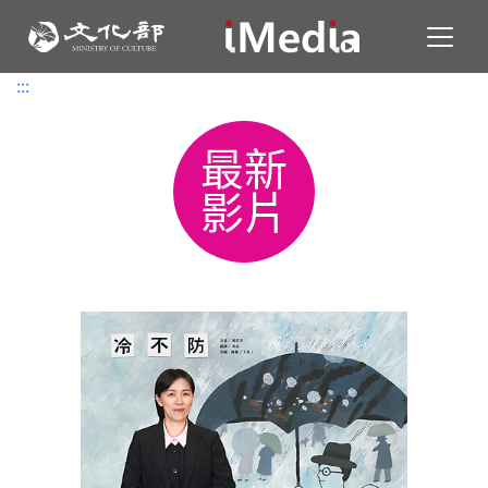
Toggl
:::
:::
最新
影片