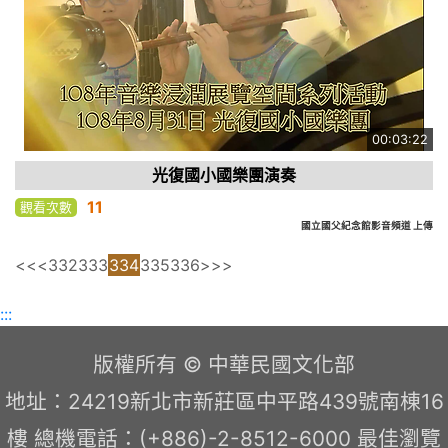
00:03:22
光復國小國樂團演奏
11
觀看次數
國立國父紀念館影音頻道 上傳
<<
<
332
333
334
335
336
>
>>
:::
版權所有 © 中華民國文化部
地址：24219新北市新莊區中平路439號南棟16
樓 總機電話：(+886)-2-8512-6000 最佳瀏覽