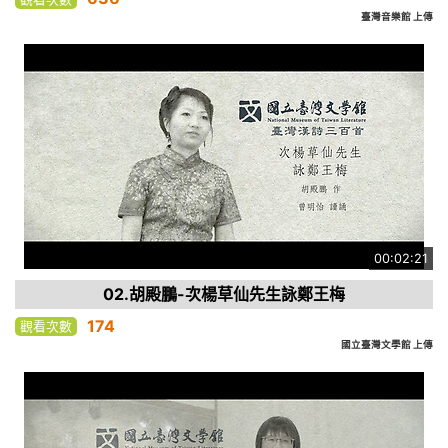
臺灣音樂館 上傳
00:02:21
02.胡殿鵬-次楊草仙先生詠鄭王梅
174
觀看次數
國立臺灣文學館 上傳