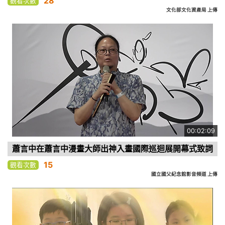
28
觀看次數
文化部文化資產局 上傳
00:02:09
蕭言中在蕭言中漫畫大師出神入畫國際巡迴展開幕式致詞
15
觀看次數
國立國父紀念館影音頻道 上傳