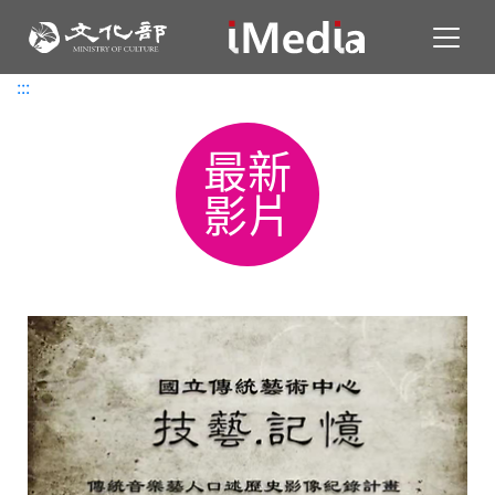
Toggl
:::
:::
最新
影片