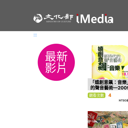
:::
:::
最新
影片
「嬉創意飆：音樂
的聲音藝術—2009
音樂作品決選
4
觀看次數
NTS