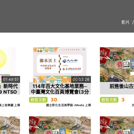
影片
01:49:51
00:03:26
」新時代
114年百大文化基地業務─
前進後山古
 NTSO
中臺灣文化百頁博覽會(3分
音樂會
鐘版本)
30
3
觀看次數
觀看次數
O線上音樂廳 上傳
國立彰化生活美學館-iMedia 上傳