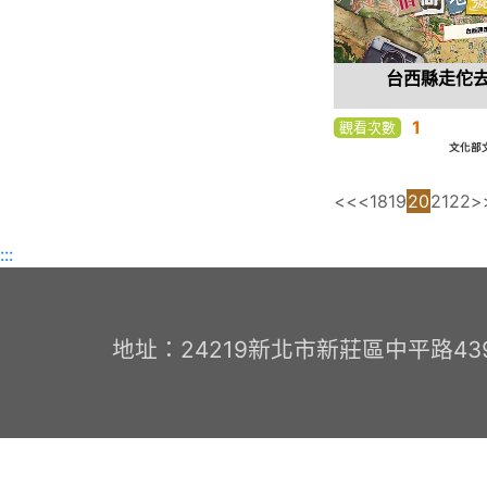
台西縣走佗
1
觀看次數
文化部
<<
<
18
19
20
21
22
>
:::
地址：24219新北市新莊區中平路439號