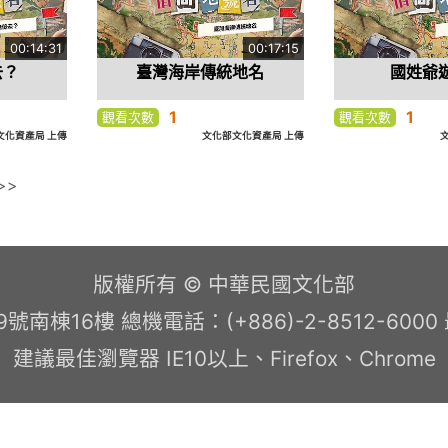
00:14:31
00:17:15
去？
臺灣海岸傳統地名
國姓爺
1
1
觀看次數
觀看次數
文化資產局 上傳
文化部文化資產局 上傳
>>
版權所有 © 中華民國文化部
南棟16樓 總機電話：(+886)-2-8512-600
建議最佳瀏覽器 IE10以上、Firefox、Chrome