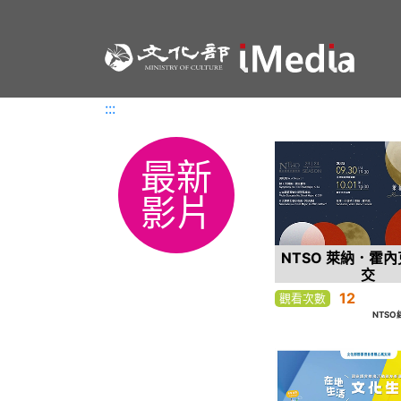
:::
:::
最新
影片
NTSO 萊納．霍
交
12
觀看次數
NTS