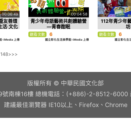
00:06:49
00:04:58
暨友善環
青少年母語藝術共創體驗營
112年青少年
生活‧文化
—青春酣眠
坊
6
6
觀看次數
觀看次數
iMedia 上傳
國立彰化生活美學館-iMedia 上傳
國立彰化生活美
7
148
>
>>
版權所有 © 中華民國文化部
南棟16樓 總機電話：(+886)-2-8512-600
建議最佳瀏覽器 IE10以上、Firefox、Chrome