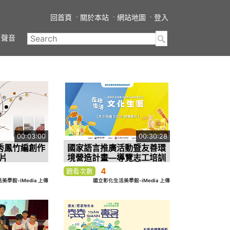
回首頁
關於本站
網站地圖
登入
聲音
00:03:00
00:30:28
秀鳳竹編創作
國家語言推廣活動暨友善環
片
境營造計畫—導覽志工培訓
4
觀看次數
學館-iMedia 上傳
國立彰化生活美學館-iMedia 上傳