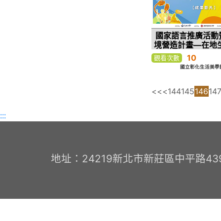
國家語言推廣活動
境營造計畫—在地
生湠
10
觀看次數
國立彰化生活美學館-
<<
<
144
145
146
14
:::
地址：24219新北市新莊區中平路439號