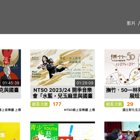
影片
01:45:39
01:29:09
內克與國臺
NTSO 2023/24 開季音樂
撫竹．50—林
會「水藍，兒玉麻里與國臺
展短
交」
177
29
觀看次數
觀看次數
O線上音樂廳 上傳
NTSO線上音樂廳 上傳
國立彰化生活美