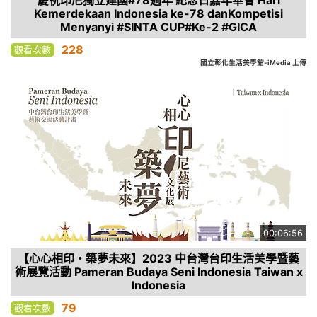
慶祝印尼獨立建國#78週年 紀念日嘉年華會 Hari
Kemerdekaan Indonesia ke-78 danKompetisi
Menyanyi #SINTA CUP#Ke-2 #GICA
228
觀看次數
國立彰化生活美學館-iMedia 上傳
00:06:56
【心心相印・築夢未來】2023 中台灣台印生活美學暨藝
術展覽活動 Pameran Budaya Seni Indonesia Taiwan x
Indonesia
79
觀看次數