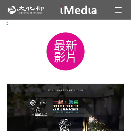
Toggl
:::
:::
最新
影片