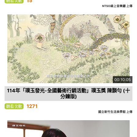
15
觀看次數
NTSO線上音樂廳 上傳
00:10:05
114年「璞玉發光-全國藝術行銷活動」璞玉獎 陳顥勻 (十
分鐘版)
1271
觀看次數
國立新竹生活美學館 上傳