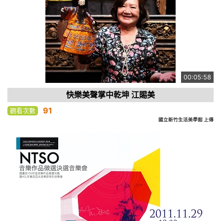
00:05:58
快樂美聲掌中乾坤 江賜美
91
觀看次數
國立新竹生活美學館 上傳