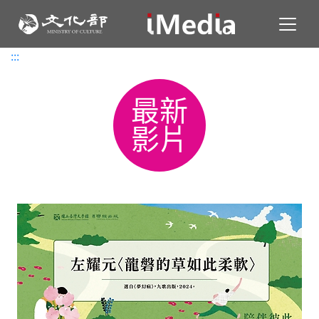
Toggl
:::
:::
最新
影片