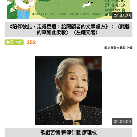
00:48:35
《陪伴彼此，走得更遠：給照顧者的文學處方》：〈龍磐
的草如此柔軟〉（左耀元著）
252
觀看次數
國立臺灣文學館 上傳
00:06:00
歌戲苦情 薪傳仁義 廖瓊枝