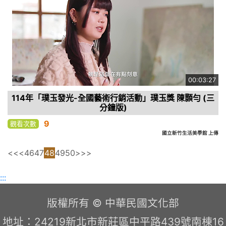
00:03:27
114年「璞玉發光-全國藝術行銷活動」璞玉獎 陳顥勻 (三
分鐘版)
9
觀看次數
國立新竹生活美學館 上傳
<<
<
46
47
48
49
50
>
>>
:::
版權所有 © 中華民國文化部
地址：24219新北市新莊區中平路439號南棟16