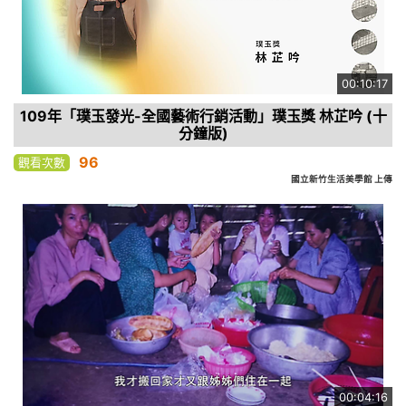
00:10:17
109年「璞玉發光-全國藝術行銷活動」璞玉獎 林芷吟 (十
分鐘版)
96
觀看次數
國立新竹生活美學館 上傳
00:04:16