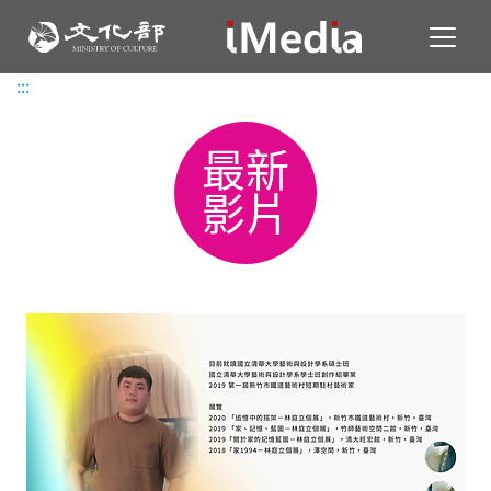
Toggl
:::
:::
最新
影片