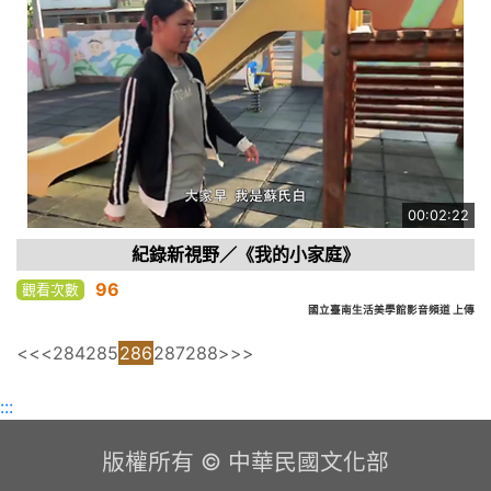
00:02:22
紀錄新視野／《我的小家庭》
96
觀看次數
國立臺南生活美學館影音頻道 上傳
<<
<
284
285
286
287
288
>
>>
:::
版權所有 © 中華民國文化部