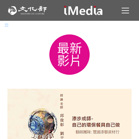
Toggl
:::
:::
最新
影片