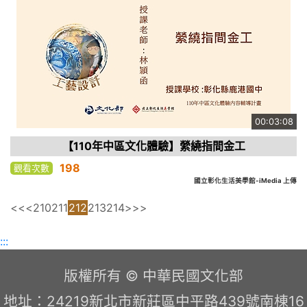
00:03:08
【110年中區文化體驗】縈繞指間金工
198
觀看次數
國立彰化生活美學館-iMedia 上傳
<<
<
210
211
212
213
214
>
>>
:::
版權所有 © 中華民國文化部
地址：24219新北市新莊區中平路439號南棟16