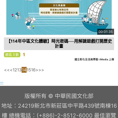
00:01:35
【114年中區文化體驗】時光密碼──用解謎遊戲打開歷史
計畫
1
觀看次數
國立彰化生活美學館-iMedia 上傳
<<
<
12
13
14
15
16
>
>>
:::
版權所有 © 中華民國文化部
地址：24219新北市新莊區中平路439號南棟16
樓 總機電話：(+886)-2-8512-6000 最佳瀏覽