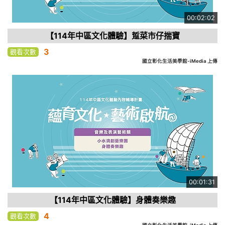
00:02:02
【114年中區文化體驗】踅菜市仔揣寶
3
觀看次數
國立彰化生活美學館-iMedia 上傳
00:01:31
【114年中區文化體驗】身體奏樂趣
4
觀看次數