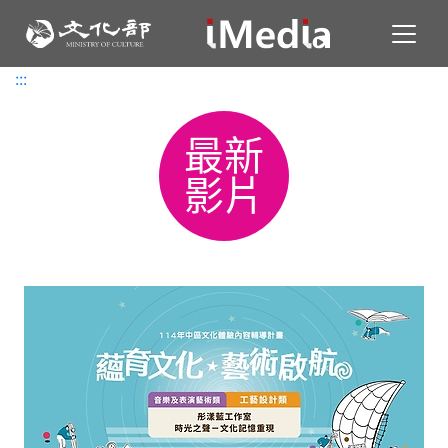
Toggl
:::
:::
最新
影片