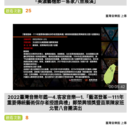
「美濃藝穗節－客家八音展演」
25
觀看次數
臺灣音樂館 上傳
00:05:42
2022臺灣音樂年鑑—4.客家音樂—1.「藝湛登峯－111年
重要傳統藝術保存者授證典禮」鄭榮興領獎暨苗栗陳家班
北管八音團演出
8
觀看次數
臺灣音樂館 上傳