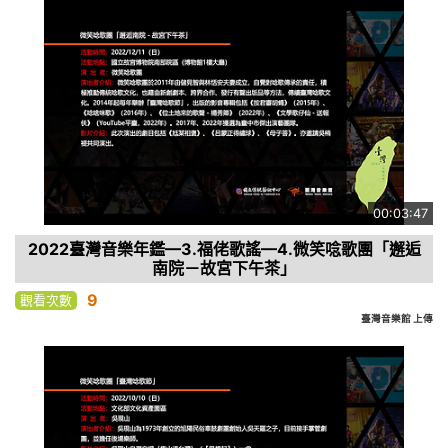
00:03:47
2022臺灣音樂年鑑—3.福佬歌謠—4.微笑唸歌團「邂逅
南院－故宮下午茶」
9
觀看次數
臺灣音樂館 上傳