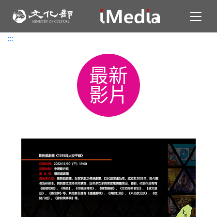
Toggl
:::
:::
最新
影片