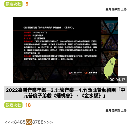
5
觀看次數
臺灣音樂館 上傳
00:04:17
2022臺灣音樂年鑑—2.北管音樂—4.竹塹北管藝術團「中
元普度子弟戲《蟠桃會》、《金水橋》」
18
觀看次數
臺灣音樂館 上傳
<<
<
84
85
86
87
88
>
>>