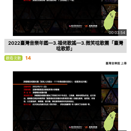
00:03:54
2022臺灣音樂年鑑—3.福佬歌謠—3.微笑唸歌團「臺灣
唸歌節」
14
觀看次數
臺灣音樂館 上傳