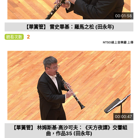
00:01:58
【單簧管】 雷史畢基：羅馬之松 (田永年)
2
觀看次數
NTSO線上音樂廳 上傳
00:00:47
【單簧管】 林姆斯基‧高沙可夫：《天方夜譚》交響組
曲，作品35 (田永年)