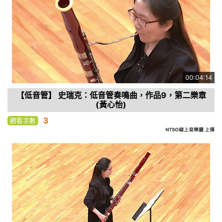
00:04:14
【低音管】 史瑞克：低音管奏鳴曲，作品9，第二樂章
(黃心怡)
3
觀看次數
NTSO線上音樂廳 上傳