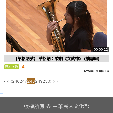
00:00:22
【華格納號】 華格納：歌劇《女武神》 (樓靜庭)
4
觀看次數
NTSO線上音樂廳 上傳
<<
<
246
247
248
249
250
>
>>
:::
版權所有 © 中華民國文化部