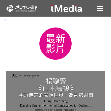
Toggl
:::
:::
最新
影片