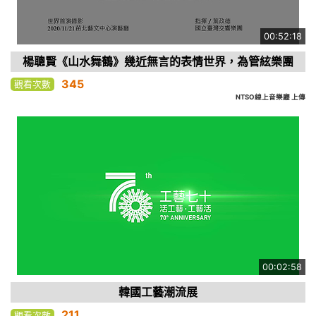
00:52:18
楊聰賢《山水舞鶴》幾近無言的表情世界，為管絃樂團
345
觀看次數
NTSO線上音樂廳 上傳
00:02:58
韓國工藝潮流展
211
觀看次數