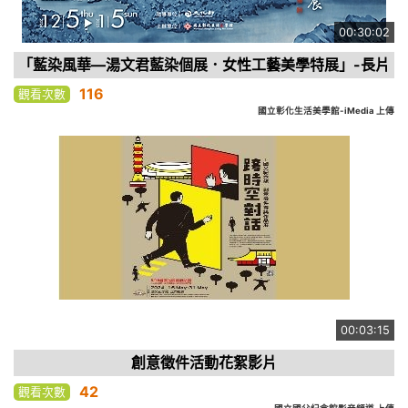
00:30:02
「藍染風華—湯文君藍染個展．女性工藝美學特展」-長片
116
觀看次數
國立彰化生活美學館-iMedia 上傳
00:03:15
創意徵件活動花絮影片
42
觀看次數