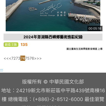
00:05:18
2024年澎湖縣西嶼鄉藝術進駐紀錄
135
觀看次數
國立臺南生活美學館影音頻道 上傳
<<
<
72
73
74
75
76
>
>>
:::
版權所有 © 中華民國文化部
地址：24219新北市新莊區中平路439號南棟16
樓 總機電話：(+886)-2-8512-6000 最佳瀏覽