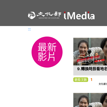
:::
:::
最新
影片
9.轉換時辰看地
1
觀看次數
文化部