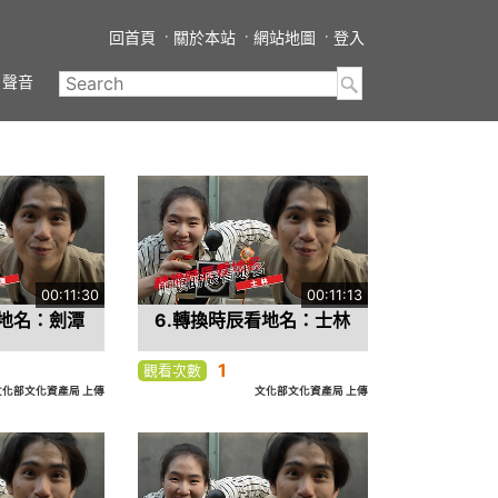
回首頁
關於本站
網站地圖
登入
聲音
00:11:30
00:11:13
看地名：劍潭
6.轉換時辰看地名：士林
1
觀看次數
文化部文化資產局 上傳
文化部文化資產局 上傳