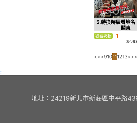
5.轉換時辰看地名
關東
1
觀看次數
文化部
<<
<
9
10
11
12
13
>
>
:::
地址：24219新北市新莊區中平路439號