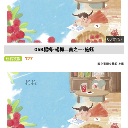
00:01:57
05B楊梅-楊梅二首之一-施鈺
127
觀看次數
國立臺灣文學館 上傳