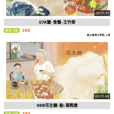
00:01:31
07A蟹-食蟹-王竹修
206
觀看次數
國立臺灣文學館 上傳
00:01:49
06B花生糖-飴-葉際唐
384
觀看次數