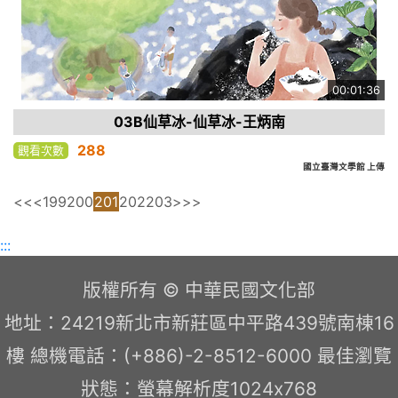
00:01:36
03B仙草冰-仙草冰-王炳南
288
觀看次數
國立臺灣文學館 上傳
<<
<
199
200
201
202
203
>
>>
:::
版權所有 © 中華民國文化部
地址：24219新北市新莊區中平路439號南棟16
樓 總機電話：(+886)-2-8512-6000 最佳瀏覽
狀態：螢幕解析度1024x768