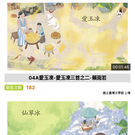
00:01:48
04A愛玉凍-愛玉凍三首之二-賴雨若
182
觀看次數
國立臺灣文學館 上傳