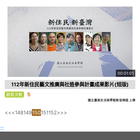
00:01:01
112年新住民藝文推廣與社造參與計畫成果影片(短版)
5
觀看次數
國立臺南生活美學館影音頻道 上傳
<<
<
148
149
150
151
152
>
>>
:::