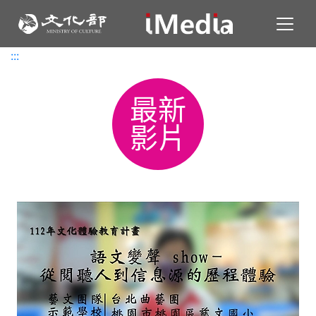
Toggl
:::
:::
最新
影片