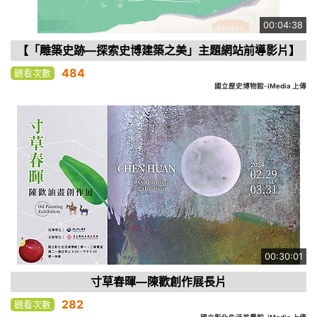
00:04:38
【「雕築史跡—探索史博建築之美」主題網站前導影片】
484
觀看次數
國立歷史博物館-iMedia 上傳
00:30:01
寸草春暉—陳歡創作展長片
282
觀看次數