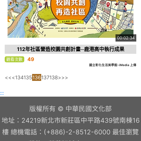
00:02:34
112年社區營造校園共創計畫─鹿港高中執行成果
49
觀看次數
國立彰化生活美學館-iMedia 上傳
<<
<
134
135
136
137
138
>
>>
:::
版權所有 © 中華民國文化部
地址：24219新北市新莊區中平路439號南棟16
樓 總機電話：(+886)-2-8512-6000 最佳瀏覽