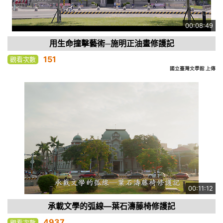
00:08:49
用生命撞擊藝術─施明正油畫修護記
151
觀看次數
國立臺灣文學館 上傳
00:11:12
承載文學的弧線—葉石濤藤椅修護記
4937
觀看次數