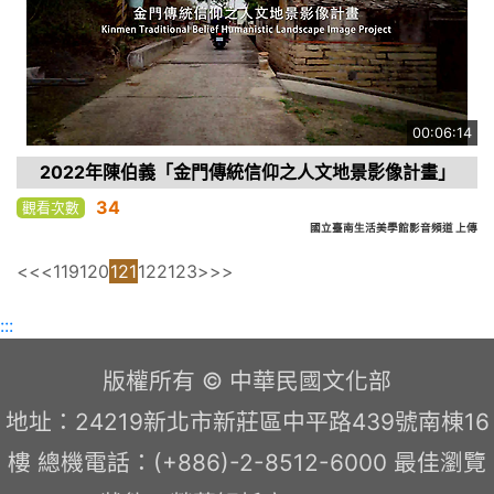
00:06:14
2022年陳伯義「金門傳統信仰之人文地景影像計畫」
34
觀看次數
國立臺南生活美學館影音頻道 上傳
<<
<
119
120
121
122
123
>
>>
:::
版權所有 © 中華民國文化部
地址：24219新北市新莊區中平路439號南棟16
樓 總機電話：(+886)-2-8512-6000 最佳瀏覽