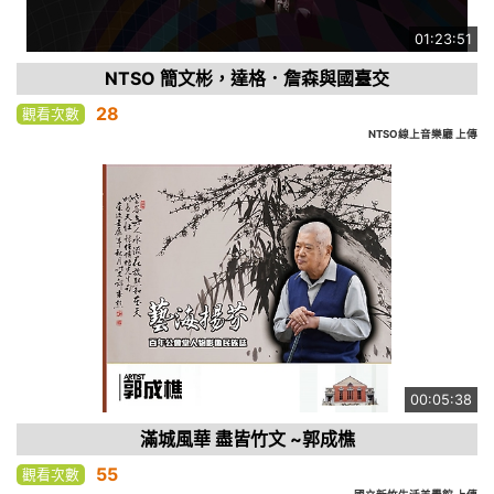
01:23:51
NTSO 簡文彬，達格．詹森與國臺交
28
觀看次數
NTSO線上音樂廳 上傳
00:05:38
滿城風華 盡皆竹文 ~郭成樵
55
觀看次數