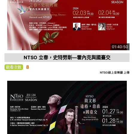
01:40:50
NTSO 立春，史特勞斯—霍內克與國臺交
8
觀看次數
NTSO線上音樂廳 上傳