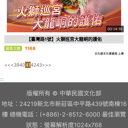
00:14:19
【臺灣路1號】火獅巡宮大龍峒的護佑
1168
觀看次數
文化部文化資產局 上傳
<<
<
39
40
41
42
43
>
>>
:::
版權所有 © 中華民國文化部
地址：24219新北市新莊區中平路439號南棟16
樓 總機電話：(+886)-2-8512-6000 最佳瀏覽
狀態：螢幕解析度1024x768