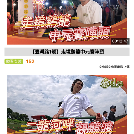
00:12:47
【臺灣路1號】走境鷄籠中元賽陣頭
152
觀看次數
文化部文化資產局 上傳