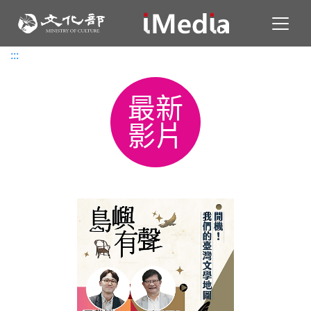
Toggl
:::
:::
最新
影片