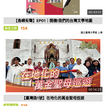
00:43:51
【島嶼有聲】EP01｜開機!我們的台灣文學地圖
154
觀看次數
國立臺灣文學館 上傳
00:14:25
【臺灣路1號】在地化的萬金聖母巡遊
316
觀看次數