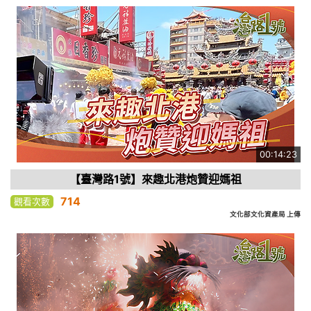
00:14:23
【臺灣路1號】來趣北港炮贊迎媽祖
714
觀看次數
文化部文化資產局 上傳