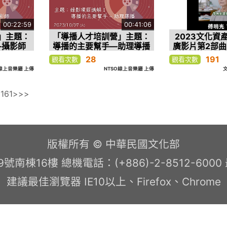
00:22:59
00:41:06
」主題：
「導播人才培訓營」主題：
2023文化資
—攝影師
導播的主要幫手—助理導播
廣影片第2部曲
司
28
191
觀看次數
觀看次數
O線上音樂廳 上傳
NTSO線上音樂廳 上傳
0
161
>
>>
版權所有 © 中華民國文化部
南棟16樓 總機電話：(+886)-2-8512-600
建議最佳瀏覽器 IE10以上、Firefox、Chrome