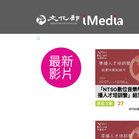
:::
:::
最新
影片
「NTSO數位音樂
播人才培訓營」結
錄片
27
觀看次數
NTS