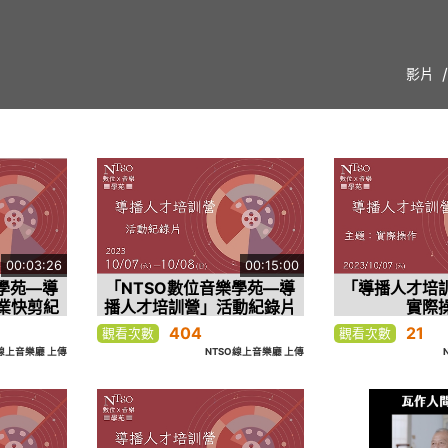
影片
00:03:26
00:15:00
學苑—導
「NTSO數位音樂學苑—導
「導播人才培
業快剪紀
播人才培訓營」活動紀錄片
實際
404
21
觀看次數
觀看次數
O線上音樂廳 上傳
NTSO線上音樂廳 上傳