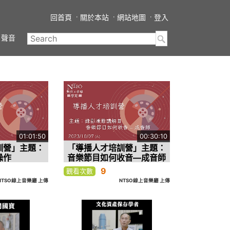
回首頁
關於本站
網站地圖
登入
聲音
01:01:50
00:30:10
訓營」主題：
「導播人才培訓營」主題：
操作
音樂節目如何收音—成音師
9
觀看次數
NTSO線上音樂廳 上傳
NTSO線上音樂廳 上傳