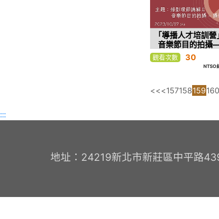
「導播人才培訓營
音樂節目的拍攝
30
觀看次數
NTS
<<
<
157
158
159
16
:::
地址：24219新北市新莊區中平路439號