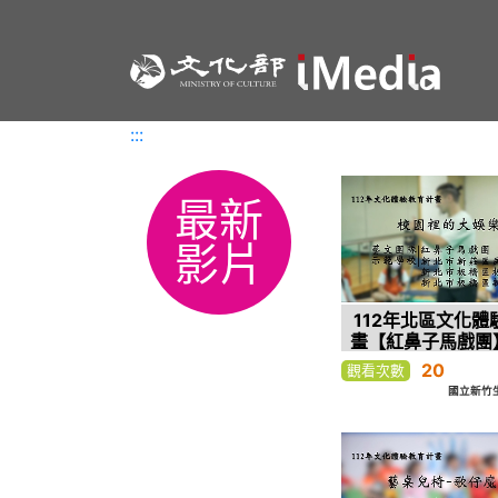
:::
:::
最新
影片
112年北區文化體
畫【紅鼻子馬戲團
的大娛樂家–
20
觀看次數
國立新竹