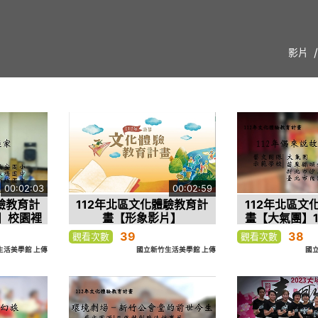
影片
00:02:03
00:02:59
驗教育計
112年北區文化體驗教育計
112年北區文
】校園裡
畫【形象影片】
畫【大氣團】1
推廣類
故事推廣計
39
38
觀看次數
觀看次數
生活美學館 上傳
國立新竹生活美學館 上傳
國