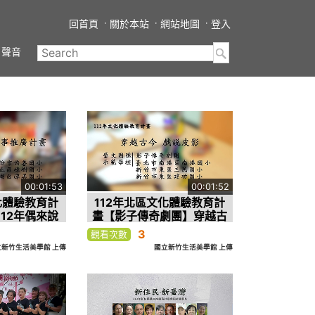
回首頁
關於本站
網站地圖
登入
聲音
00:01:53
00:01:52
化體驗教育計
112年北區文化體驗教育計
12年偶來說
畫【影子傳奇劇團】穿越古
畫–推廣類
今 戲說皮影–推廣類
3
觀看次數
立新竹生活美學館 上傳
國立新竹生活美學館 上傳