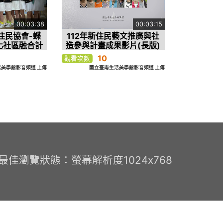
00:03:38
00:03:15
住民協會-蝶
112年新住民藝文推廣與社
化社區融合計
造參與計畫成果影片(長版)
10
觀看次數
美學館影音頻道 上傳
國立臺南生活美學館影音頻道 上傳
0 最佳瀏覽狀態：螢幕解析度1024x768