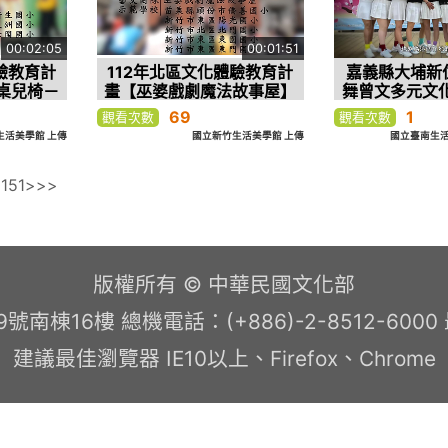
00:02:05
00:01:51
驗教育計
112年北區文化體驗教育計
嘉義縣大埔新
桌兒椅－
畫【巫婆戲劇魔法故事屋】
舞曾文多元文
推廣類
環境劇場－新竹公會堂的前
畫
69
1
觀看次數
觀看次數
世今生–推廣類
生活美學館 上傳
國立新竹生活美學館 上傳
國立臺南生活
0
151
>
>>
版權所有 © 中華民國文化部
南棟16樓 總機電話：(+886)-2-8512-600
建議最佳瀏覽器 IE10以上、Firefox、Chrome