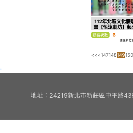
112年北區文化體
畫【悟遠劇坊】藝
歌仔魔幻旅–
6
觀看次數
國立新竹
<<
<
147
148
149
15
:::
地址：24219新北市新莊區中平路439號