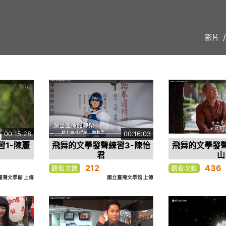
影片
00:15:28
00:16:03
1-陳麗
飛舞的文學發聲練習3-陳怡
飛舞的文學發聲
君
山
212
436
觀看次數
觀看次數
臺灣文學館 上傳
國立臺灣文學館 上傳