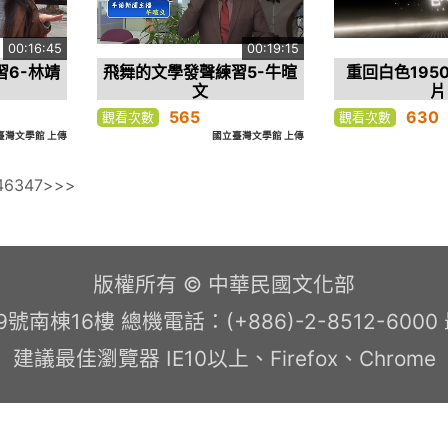
00:16:45
00:19:15
習6-林靖
飛舞的文學發聲練習5-牛暄
重回白色195
文
片
565
630
觀看次數
觀看次數
臺灣文學館 上傳
國立臺灣文學館 上傳
46
347
>
>>
版權所有 © 中華民國文化部
南棟16樓 總機電話：(+886)-2-8512-600
建議最佳瀏覽器 IE10以上、Firefox、Chrome