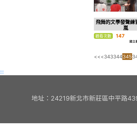
飛舞的文學發聲練
嵐
147
觀看次數
國立
<<
<
343
344
345
3
:::
地址：24219新北市新莊區中平路439號