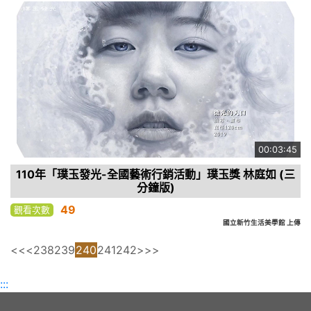
00:03:45
110年「璞玉發光-全國藝術行銷活動」璞玉獎 林庭如 (三
分鐘版)
49
觀看次數
國立新竹生活美學館 上傳
<<
<
238
239
240
241
242
>
>>
:::