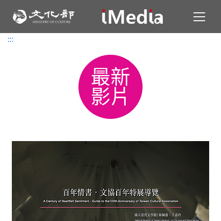
Toggl
:::
:::
最新
影片