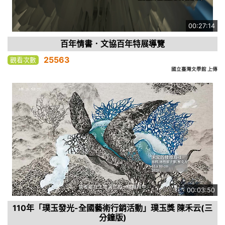
00:27:14
百年情書．文協百年特展導覽
25563
觀看次數
國立臺灣文學館 上傳
00:03:50
110年「璞玉發光-全國藝術行銷活動」璞玉獎 陳禾云(三
分鐘版)