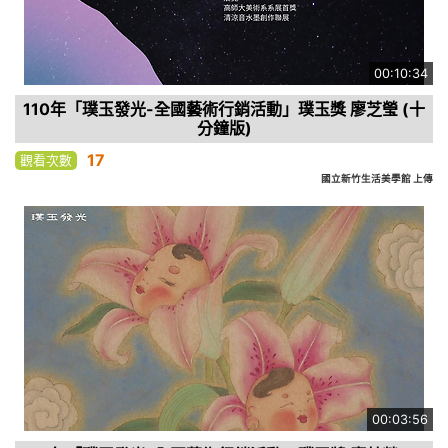
00:10:34
110年「璞玉發光-全國藝術行銷活動」璞玉獎 廖芝瑩 (十
分鐘版)
17
觀看次數
國立新竹生活美學館 上傳
00:03:56