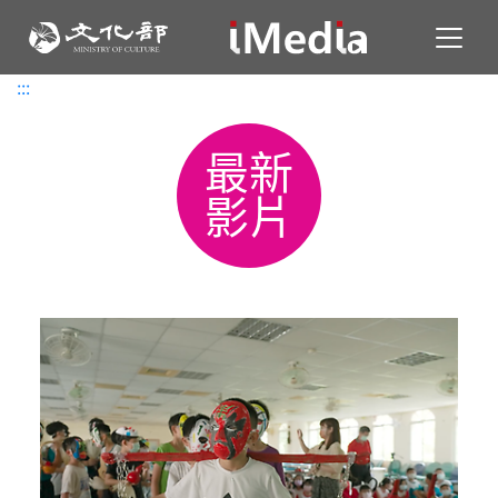
Toggl
:::
:::
最新
影片