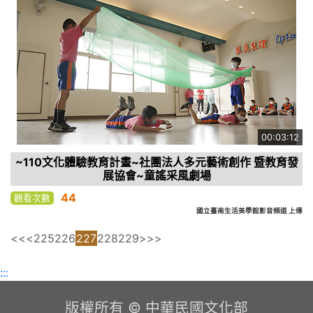
00:03:12
~110文化體驗教育計畫~社團法人多元藝術創作 暨教育發
展協會~童謠采風劇場
44
觀看次數
國立臺南生活美學館影音頻道 上傳
<<
<
225
226
227
228
229
>
>>
:::
版權所有 © 中華民國文化部