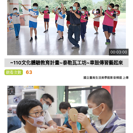
00:03:00
~110文化體驗教育計畫~泰勒瓦工坊~車鼓傳習藝起來
63
觀看次數
國立臺南生活美學館影音頻道 上傳