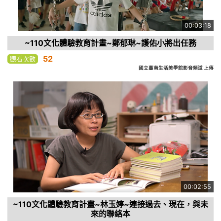
00:03:18
~110文化體驗教育計畫~鄭郁琳~護佑小將出任務
52
觀看次數
國立臺南生活美學館影音頻道 上傳
00:02:55
~110文化體驗教育計畫~林玉婷~連接過去、現在，與未
來的聯絡本