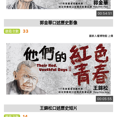
00:54:51
郭金華口述歷史影像
33
觀看次數
國家人權博物館 上傳
00:05:55
王錦松口述歷史短片
14
觀看次數