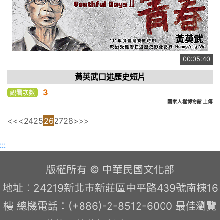
00:05:40
黃英武口述歷史短片
3
觀看次數
國家人權博物館 上傳
<<
<
24
25
26
27
28
>
>>
:::
版權所有 © 中華民國文化部
地址：24219新北市新莊區中平路439號南棟16
樓 總機電話：(+886)-2-8512-6000 最佳瀏覽