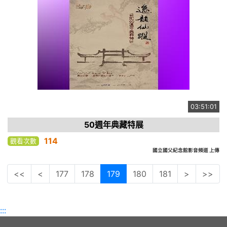
03:51:01
50週年典藏特展
114
觀看次數
國立國父紀念館影音頻道 上傳
<<
<
177
178
179
180
181
>
>>
:::