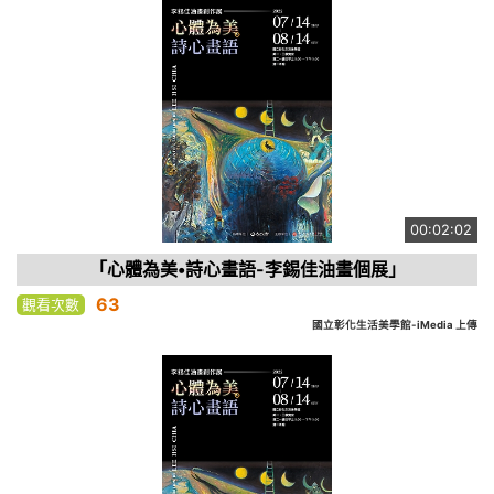
00:02:02
「心體為美•詩心畫語-李錫佳油畫個展」
63
觀看次數
國立彰化生活美學館-iMedia 上傳