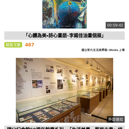
00:59:42
「心體為美•詩心畫語-李錫佳油畫個展」
467
觀看次數
國立彰化生活美學館-iMedia 上傳
外部連結