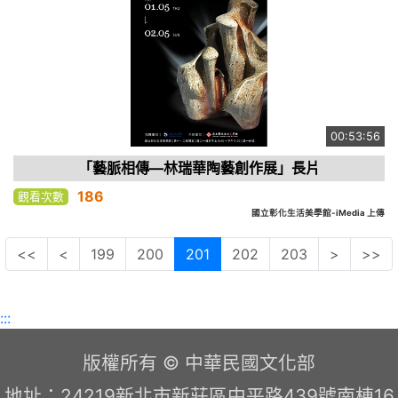
00:53:56
「藝脈相傳—林瑞華陶藝創作展」長片
186
觀看次數
國立彰化生活美學館-iMedia 上傳
<<
<
199
200
201
202
203
>
>>
:::
版權所有 © 中華民國文化部
地址：24219新北市新莊區中平路439號南棟16