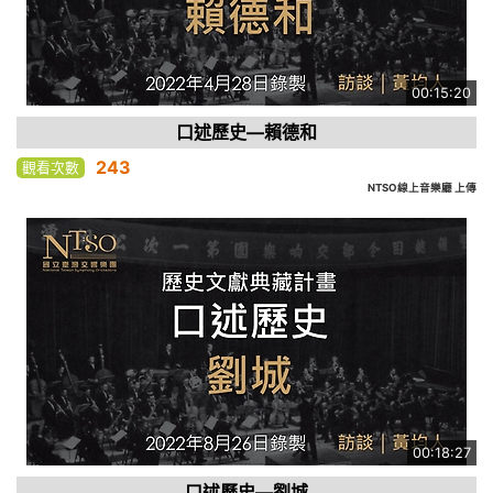
00:15:20
口述歷史—賴德和
243
觀看次數
NTSO線上音樂廳 上傳
00:18:27
口述歷史—劉城