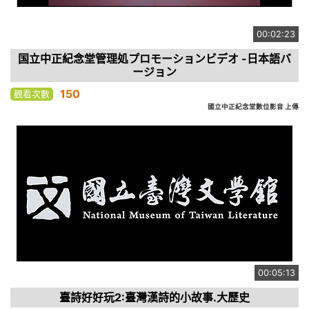
00:02:23
国立中正紀念堂管理処プロモーションビデオ -日本語バ
ージョン
150
觀看次數
國立中正紀念堂數位影音 上傳
00:05:13
臺詩好好玩2:臺灣漢詩的小故事.大歷史