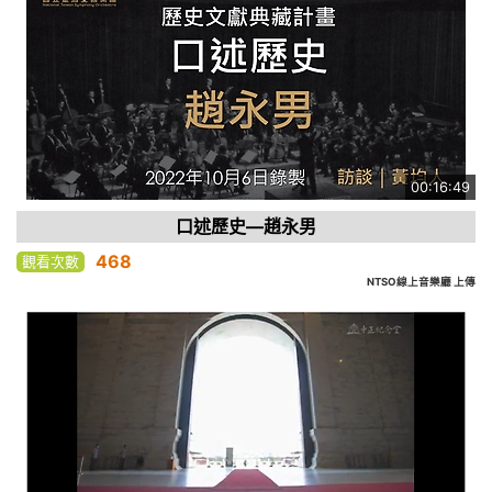
00:16:49
口述歷史—趙永男
468
觀看次數
NTSO線上音樂廳 上傳