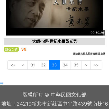
00:50:26
大師小傳-世紀水墨黃光男
39
觀看次數
國立國父紀念館影音頻道 上傳
<<
<
31
32
33
34
35
>
>>
:::
版權所有 © 中華民國文化部
地址：24219新北市新莊區中平路439號南棟16