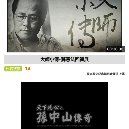
00:30:00
大師小傳-蘇憲法回顧展
14
觀看次數
國立國父紀念館影音頻道 上傳