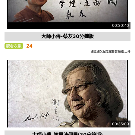
00:30:40
大師小傳-蔡友30分鐘版
24
觀看次數
國立國父紀念館影音頻道 上傳
00:35:09
大師小傳-謝里法個展(30分鐘版)