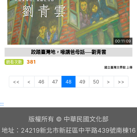
00:11:09
跤踏臺灣地，喙講爸母話──劉青雲
381
觀看次數
國立臺灣文學館 上傳
<<
<
46
47
48
49
50
>
>>
:::
版權所有 © 中華民國文化部
地址：24219新北市新莊區中平路439號南棟16