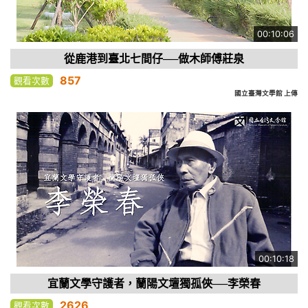
00:10:06
從鹿港到臺北七間仔──做木師傅莊泉
857
觀看次數
國立臺灣文學館 上傳
00:10:18
宜蘭文學守護者，蘭陽文壇獨孤俠──李榮春
2626
觀看次數