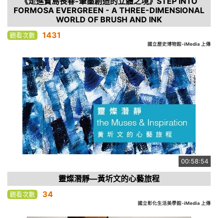
《走進寶島長春-筆墨創造的立體之境》STEP INTO
FORMOSA EVERGREEN - A THREE-DIMENSIONAL
WORLD OF BRUSH AND INK
1431
觀看次數
國立歷史博物館-iMedia 上傳
00:58:54
靈燦潛靜—黃圻文的心藝旅程
34
觀看次數
國立彰化生活美學館-iMedia 上傳