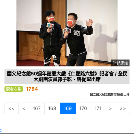
外部連結
國父紀念館50週年館慶大戲《仁愛路六號》記者會 / 全民
大劇團演員郭子乾、唐從聖出席
1784
觀看次數
國立國父紀念館影音頻道 上傳
<<
<
167
168
169
170
171
>
>>
:::