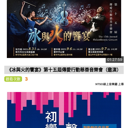
01:27:59
《冰與火的饗宴》第十五屆傳愛行動慈善音樂會（邀演）
3
觀看次數
NTSO線上音樂廳 上傳