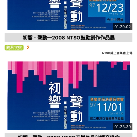
01:29:02
初響．聲動—2008 NTSO鼓勵創作作品展
2
觀看次數
NTSO線上音樂廳 上傳
01:23:39