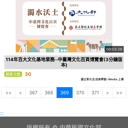
00:03:26
114年百大文化基地業務─中臺灣文化百頁博覽會(3分鐘版
本)
30
觀看次數
國立彰化生活美學館-iMedia 上傳
<<
<
367
368
369
370
371
>
>>
:::
版權所有 © 中華民國文化部