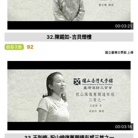
00:03:21
32.陳錫如-吉貝燈樓
92
觀看次數
國立臺灣文學館 上傳
00:03:18
33.王則修-祝山線復舊開通有感三首之一