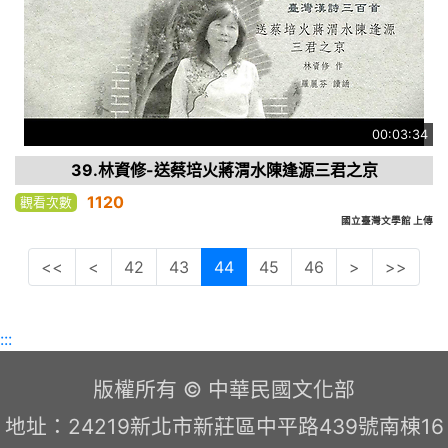
00:03:34
39.林資修-送蔡培火蔣渭水陳逢源三君之京
1120
觀看次數
國立臺灣文學館 上傳
<<
<
42
43
44
45
46
>
>>
:::
版權所有 © 中華民國文化部
地址：24219新北市新莊區中平路439號南棟16