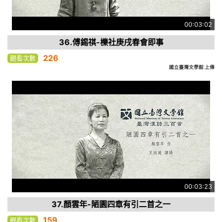
00:03:02
36.傅錫祺-櫟社庚戌春會即事
226
觀看次數
國立臺灣文學館 上傳
00:03:23
37.顏雲年-陋園四章有引二首之一
159
觀看次數