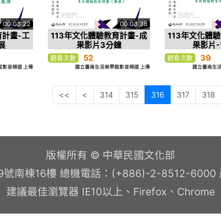
00:03:22
00:03:38
育計畫-工
113年文化體驗教育計畫-成
113年文化體
展
果影片3分鐘
果影片-
52
39
觀看次數
觀看次數
影音頻道 上傳
國立臺南生活美學館影音頻道 上傳
國立臺南生活
<<
<
314
315
316
317
318
版權所有 © 中華民國文化部
南棟16樓 總機電話：(+886)-2-8512-600
建議最佳瀏覽器 IE10以上、Firefox、Chrome