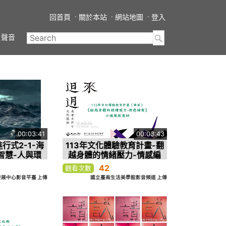
回首頁
關於本站
網站地圖
登入
聲音
00:03:41
00:03:43
行式2-1-海
113年文化體驗教育計畫-翻
智慧-人與環
越身體的情緒壓力-情感編
舞
42
觀看次數
展中心影音平臺 上傳
國立臺南生活美學館影音頻道 上傳