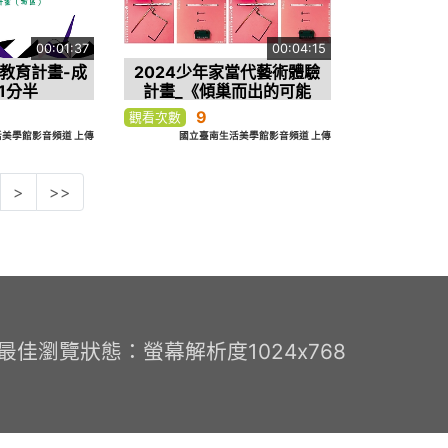
00:01:37
00:04:15
驗教育計畫-成
2024少年家當代藝術體驗
1分半
計畫_《傾巢而出的可能
性》_導覽影片
9
觀看次數
美學館影音頻道 上傳
國立臺南生活美學館影音頻道 上傳
>
>>
0 最佳瀏覽狀態：螢幕解析度1024x768