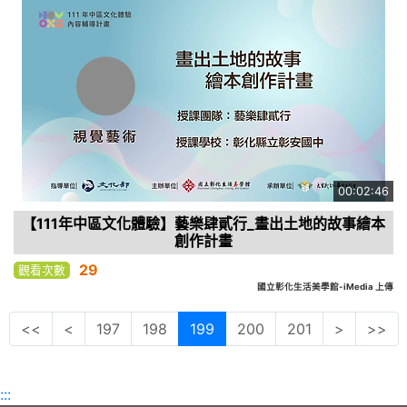
00:02:46
【111年中區文化體驗】藝樂肆貳行_畫出土地的故事繪本
創作計畫
29
觀看次數
國立彰化生活美學館-iMedia 上傳
<<
<
197
198
199
200
201
>
>>
:::