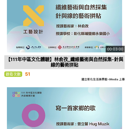
00:03:00
【111年中區文化體驗】林俞孜_纖維藝術與自然採集-針與
線的藝術拼貼
51
觀看次數
國立彰化生活美學館-iMedia 上傳