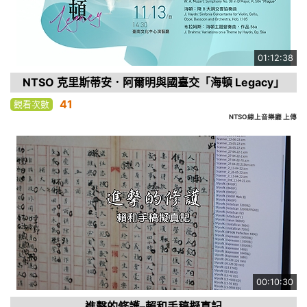
01:12:38
NTSO 克里斯蒂安．阿爾明與國臺交「海頓 Legacy」
41
觀看次數
NTSO線上音樂廳 上傳
00:10:30
進擊的修護–賴和手稿擬真記