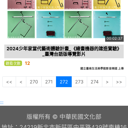
00:02:37
2024少年家當代藝術體驗計畫_《繪畫機器的建造實驗》
_臺灣台語版導覽影片
12
觀看次數
國立臺南生活美學館影音頻道 上傳
<<
<
270
271
272
273
274
>
>>
:::
版權所有 © 中華民國文化部
地址：24219新北市新莊區中平路439號南棟16