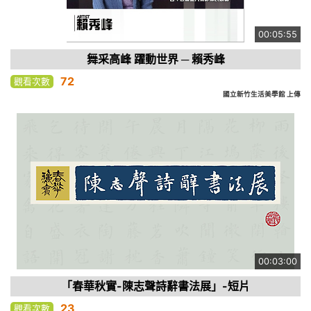
00:05:55
舞采高峰 躍動世界 ─ 賴秀峰
72
觀看次數
國立新竹生活美學館 上傳
00:03:00
「春華秋實-陳志聲詩辭書法展」-短片
23
觀看次數