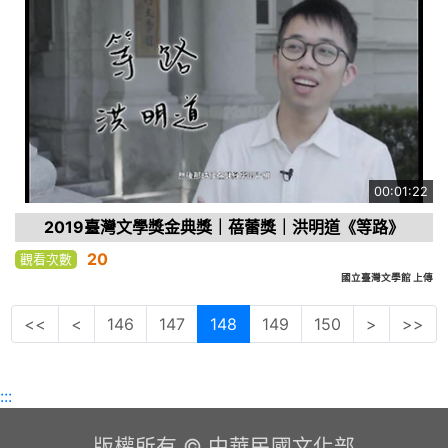
00:01:22
2019臺灣文學獎金典獎｜蓓蕾獎｜洪明道《等路》
20
觀看次數
國立臺灣文學館 上傳
<<
<
146
147
148
149
150
>
>>
:::
版權所有 © 中華民國文化部