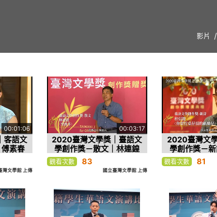
影片
00:01:06
00:03:17
｜客語文
2020臺灣文學獎｜臺語文
2020臺灣文
｜傅素春
學創作獎－散文｜林連鍠
學創作獎－新
〈望後冬〉
〈你留佇桌仔
83
81
觀看次數
觀看次數
臺灣文學館 上傳
國立臺灣文學館 上傳