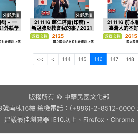
外部連結
外部連結
國) - 一
211116 慈仁塔青(印度) -
211116 前本
21外籍學
新冠肺炎教會我的事 / 2021
臺灣人的不好
 第一名
外籍學生華語文演講比賽 第
2021外籍學
2125
2615
觀看次數
觀看次數
二名
比賽 
館影音頻道 上傳
國立國父紀念館影音頻道 上傳
國立國父
<<
<
144
145
146
147
148
版權所有 © 中華民國文化部
南棟16樓 總機電話：(+886)-2-8512-600
建議最佳瀏覽器 IE10以上、Firefox、Chrome