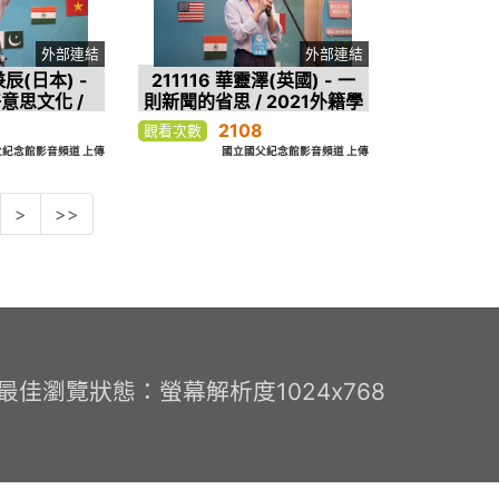
外部連結
外部連結
兼辰(日本) -
211116 華靈澤(英國) - 一
意思文化 /
則新聞的省思 / 2021外籍學
生華語文演講
生華語文演講比賽 第四名
2108
觀看次數
第三名
紀念館影音頻道 上傳
國立國父紀念館影音頻道 上傳
>
>>
0 最佳瀏覽狀態：螢幕解析度1024x768