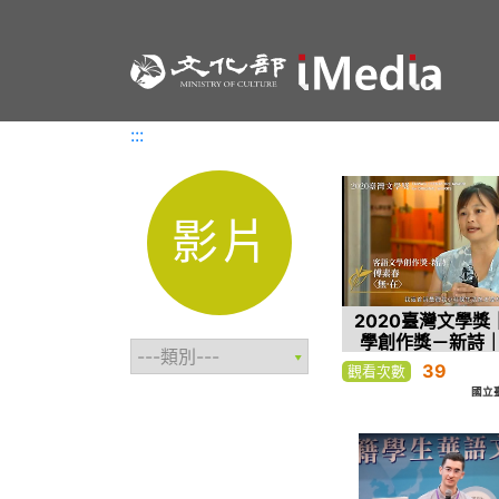
:::
:::
影片
2020臺灣文學獎
學創作獎－新詩
〈無•在〉
39
觀看次數
國立