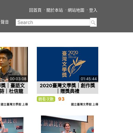
回首頁
關於本站
網站地圖
登入
聲音
00:03:08
01:45:44
學獎｜臺語文
2020臺灣文學獎｜創作獎
詩｜杜信龍
｜贈獎典禮
頂的紙條仔〉
93
觀看次數
國立臺灣文學館 上傳
國立臺灣文學館 上傳