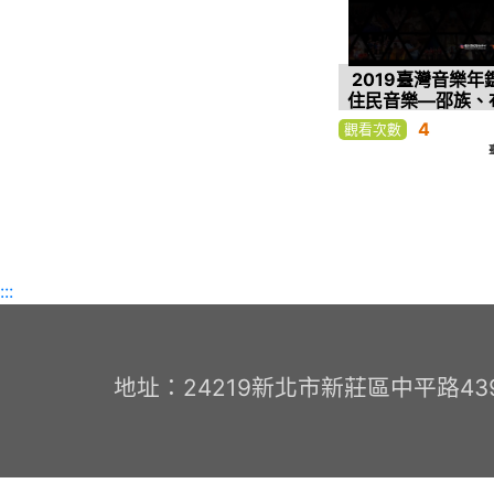
2019臺灣音樂年
住民音樂—邵族、
噶瑪蘭族、賽德克族
4
觀看次數
農族 「越嶺－聆
音樂故事」音樂會；
布農音樂Pasibut
劃－暑期青少年布
音樂夏令
:::
地址：24219新北市新莊區中平路439號