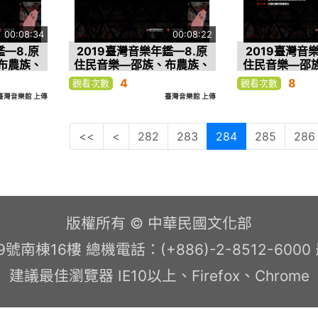
00:08:34
00:08:22
鑑—8.原
2019臺灣音樂年鑑—8.原
2019臺灣音
布農族、
住民音樂—邵族、布農族、
住民音樂—邵
—2.布
噶瑪蘭族、賽德克族—3.噶
噶瑪蘭族、賽德
4
8
觀看次數
觀看次數
聽布農族的
瑪蘭族 海祭sepaw tu
德克族 201
臺灣音樂館 上傳
臺灣音樂館 上傳
108年
lazing
合歲時祭儀（
but傳習計
克族傳智
農族傳統
<<
<
282
283
284
285
286
營
版權所有 © 中華民國文化部
南棟16樓 總機電話：(+886)-2-8512-600
建議最佳瀏覽器 IE10以上、Firefox、Chrome