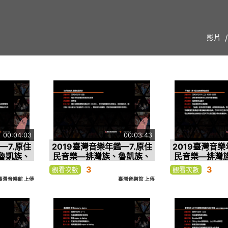
影片
00:04:03
00:03:43
—7.原住
2019臺灣音樂年鑑—7.原住
2019臺灣音樂
魯凱族、
民音樂—排灣族、魯凱族、
民音樂—排灣
拉阿魯哇
卡那卡那富族、拉阿魯哇
卡那卡那富族
3
3
觀看次數
觀看次數
族 108
族、平埔族—4.拉阿魯哇族
族、平埔族—5
臺灣音樂館 上傳
臺灣音樂館 上傳
士祭
雁爾社聖貝祭
卡道 加蚋
a）