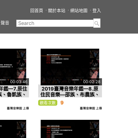
回首頁
關於本站
網站地圖
登入
聲音
00:03:46
00:02:28
年鑑—7.原住
2019臺灣音樂年鑑—8.原
族、魯凱族、
住民音樂—邵族、布農族、
、拉阿魯哇
噶瑪蘭族、賽德克族—1.邵
9
觀看次數
.平埔族－馬
族 2019年邵族祖靈祭
臺灣音樂館 上傳
臺灣音樂館 上傳
埔聯合夜祭
Lus’an