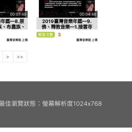
00:07:49
00:04:46
樂年鑑—8.原
2019臺灣音樂年鑑—9.
族、布農族、
佛、釋教音樂—1.接雲寺
克族—4.賽
「浴佛消災祈福法會」
3
觀看次數
9年賽德克族聯
臺灣音樂館 上傳
臺灣音樂館 上傳
本影片經賽德
授權）
>
>>
0 最佳瀏覽狀態：螢幕解析度1024x768