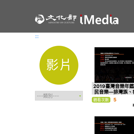
:::
:::
影片
2019臺灣音樂年鑑
民音樂—排灣族、
卡那卡那富族、
5
觀看次數
族、平埔族—3.魯凱
年萬山部落勇
（Ta’avalr