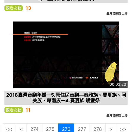
13
觀看次數
臺灣音樂館 上傳
00:03:23
2018臺灣音樂年鑑—5.原住民音樂—泰雅族、賽夏族、阿
美族、卑南族—4.賽夏族 矮靈祭
11
觀看次數
臺灣音樂館 上傳
<<
<
274
275
276
277
278
>
>>