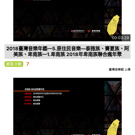
00:03:29
2018臺灣音樂年鑑—5.原住民音樂—泰雅族、賽夏族、阿
美族、卑南族—1.卑南族 2018年卑南族聯合瘋年聚
7
觀看次數
臺灣音樂館 上傳