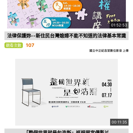
01:52:53
法律保護妳--新住民台灣媳婦不能不知道的法律基本常識
107
觀看次數
國立中正紀念堂數位影音 上傳
00:11:35
「整個世界就是包浩斯」巡迴展宣傳影片