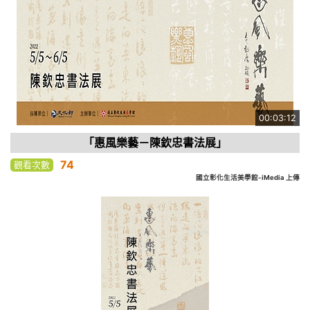
00:03:12
「惠風樂藝－陳欽忠書法展」
74
觀看次數
國立彰化生活美學館-iMedia 上傳