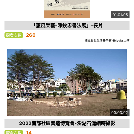
01:01:05
「惠風樂藝-陳欽忠書法展」-長片
260
觀看次數
國立彰化生活美學館-iMedia 上傳
00:03:02
2022南部社區營造博覽會-澎湖石滬縮時攝影
14
觀看次數