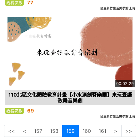
77
觀看次數
國立新竹生活美學館 上傳
00:02:29
110北區文化體驗教育計畫【小水滴創藝樂團】來玩臺語
歌舞音樂劇
69
觀看次數
國立新竹生活美學館 上傳
<<
<
157
158
159
160
161
>
>>