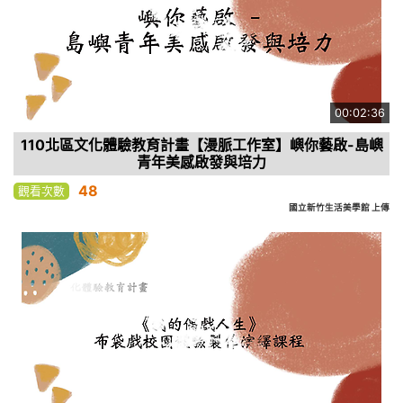
00:02:36
110北區文化體驗教育計畫【漫脈工作室】嶼你藝啟-島嶼
青年美感啟發與培力
48
觀看次數
國立新竹生活美學館 上傳