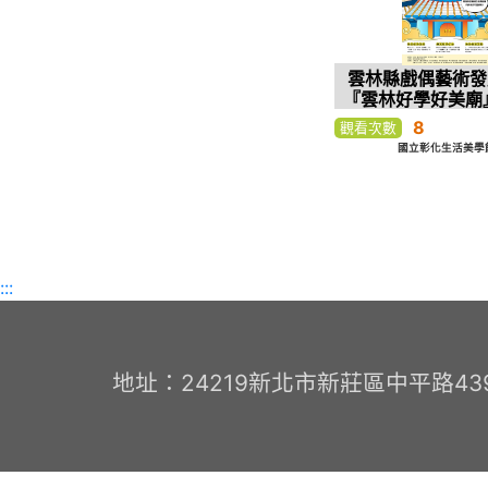
雲林縣戲偶藝術發
『雲林好學好美廟
術節
8
觀看次數
國立彰化生活美學館-
:::
地址：24219新北市新莊區中平路439號