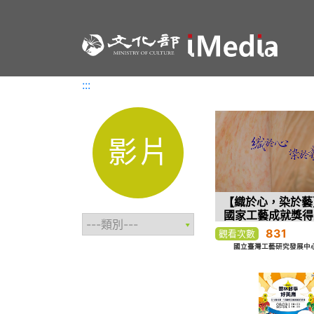
:::
:::
影片
【織於心，染於藝】
國家工藝成就獎得
林
831
觀看次數
國立臺灣工藝研究發展中心