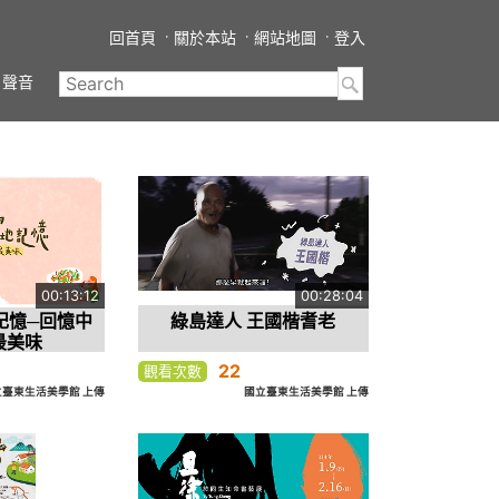
回首頁
關於本站
網站地圖
登入
聲音
00:13:12
00:28:04
記憶─回憶中
綠島達人 王國楷耆老
最美味
22
觀看次數
立臺東生活美學館 上傳
國立臺東生活美學館 上傳