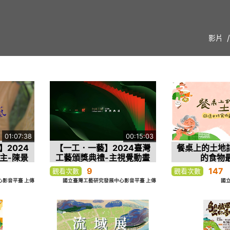
影片
01:07:38
00:15:03
2024
【一工．一藝】2024臺灣
餐桌上的土地
主-陳景
工藝頒獎典禮-主視覺動畫
的食物
9
147
觀看次數
觀看次數
影音平臺 上傳
國立臺灣工藝研究發展中心影音平臺 上傳
國