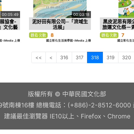
00:05:49
00:03:18
展協會-
泥好田有限公司─「流域生
黑皮泥思有限
』文化藝
活展」
旅運文化祭－
生活美
8
7
觀看次數
觀看次數
iMedia 上傳
國立彰化生活美學館-iMedia 上傳
國立彰化生活美
<<
<
316
317
318
319
320
版權所有 © 中華民國文化部
南棟16樓 總機電話：(+886)-2-8512-600
建議最佳瀏覽器 IE10以上、Firefox、Chrome