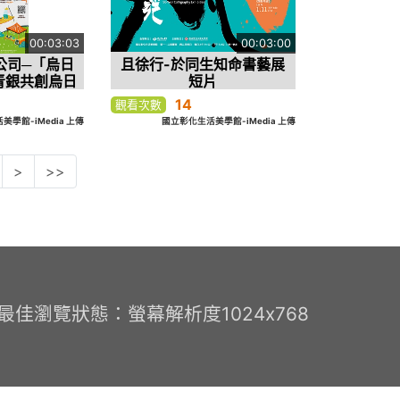
00:03:03
00:03:00
公司─「烏日
且徐行-於同生知命書藝展
青銀共創烏日
短片
學」
14
觀看次數
學館-iMedia 上傳
國立彰化生活美學館-iMedia 上傳
>
>>
0 最佳瀏覽狀態：螢幕解析度1024x768