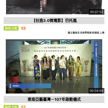
00:07:52
【社造3.0微電影】巴托嵐
55
觀看次數
國立臺南生活美學館影音頻道 上傳
00:04:59
東南亞藝臺灣－107年啟動儀式
57
觀看次數