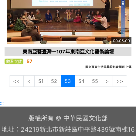
00:05:00
東南亞藝臺灣－107年東南亞文化藝術論壇
57
觀看次數
國立臺南生活美學館影音頻道 上傳
<<
<
51
52
53
54
55
>
>>
:::
版權所有 © 中華民國文化部
地址：24219新北市新莊區中平路439號南棟16