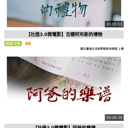
00:05:53
【社造3.0微電影】吉娜阿布斯的禮物
48
觀看次數
國立臺南生活美學館影音頻道 上傳
00:06:36
【社造3.0微電影】阿爸的樂譜