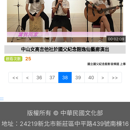
00:02:09
中山女高吉他社於國父紀念館逸仙藝廊演出
25
觀看次數
國立國父紀念館影音頻道 上傳
<<
<
36
37
38
39
40
>
>>
:::
版權所有 © 中華民國文化部
地址：24219新北市新莊區中平路439號南棟16