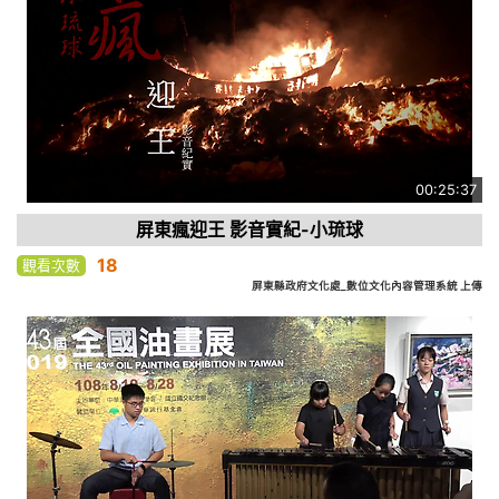
00:25:37
屏東瘋迎王 影音實紀-小琉球
18
觀看次數
屏東縣政府文化處_數位文化內容管理系統 上傳