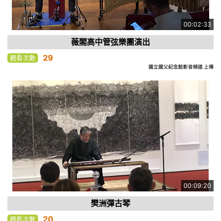
00:02:33
薇閣高中管弦樂團演出
29
觀看次數
國立國父紀念館影音頻道 上傳
00:09:20
樊洲彈古琴
20
觀看次數